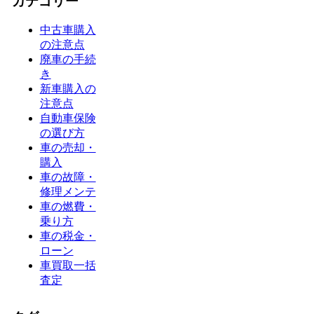
カテゴリー
中古車購入
の注意点
廃車の手続
き
新車購入の
注意点
自動車保険
の選び方
車の売却・
購入
車の故障・
修理メンテ
車の燃費・
乗り方
車の税金・
ローン
車買取一括
査定