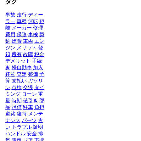
タグ
事故
走行
ディー
ラー
車種
運転
距
離
メーカー
修理
費用
保険
車検
契
約
燃費
車両
エン
ジン
メリット
登
録
所有
故障
税金
デメリット
手続
き
軽自動車
加入
任意
査定
整備
予
算
支払い
ガソリ
ン
点検
交渉
タイ
ミング
ローン
重
量
時期
値引き
部
品
補償
駐車
負担
道路
維持
メンテ
ナンス
パーツ
古
い
トラブル
証明
ハンドル
安全
排
気
電気
ドア
下取