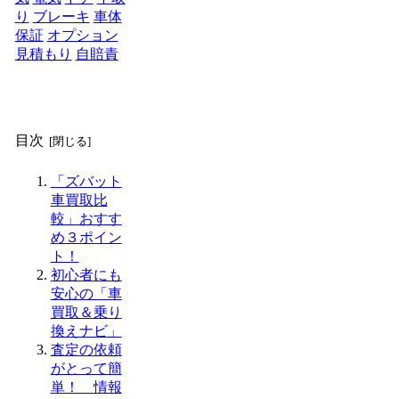
り
ブレーキ
車体
保証
オプション
見積もり
自賠責
目次
「ズバット
車買取比
較」おすす
め３ポイン
ト！
初心者にも
安心の「車
買取＆乗り
換えナビ」
査定の依頼
がとって簡
単！ 情報