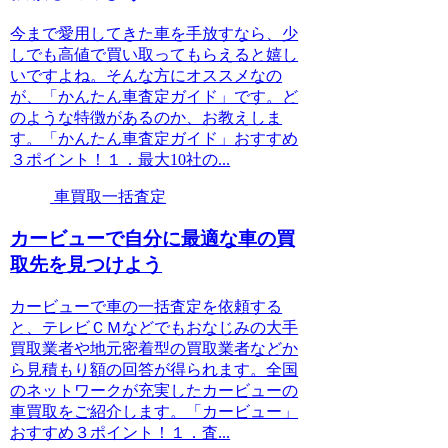
今まで愛用してきた車を手放すなら、少
しでも高値で買い取ってもらえると嬉し
いですよね。そんな方にオススメなの
が、「かんたん車査定ガイド」です。ど
のような特徴があるのか、お教えしま
す。「かんたん車査定ガイド」おすすめ
３ポイント！１．最大10社の...
車買取一括査定
カービューで自分に最適な車の買
取先を見つけよう
カービューで車の一括査定を依頼する
と、テレビＣＭなどでもおなじみの大手
買取業者や地元密着型の買取業者などか
ら見積もり額の回答が得られます。全国
のネットワークが充実したカービューの
車買取をご紹介します。「カービュー」
おすすめ３ポイント！１．査...