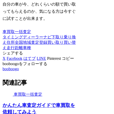
自分の車が今、どれくらいの額で買い取
ってもらえるのか、気になる方は今すぐ
に試すことが出来ます。
車買取一括査定
タイミング
ディーラー
ナビ
下取り
乗り換
え
住所
全国
地域
査定
登録
買い取り
買い替
え
走行
距離
車種
シェアする
X
Facebook
はてブ
LINE
Pinterest
コピー
booboogoをフォローする
booboogo
関連記事
車買取一括査定
かんたん車査定ガイドで車買取を
依頼してみよう