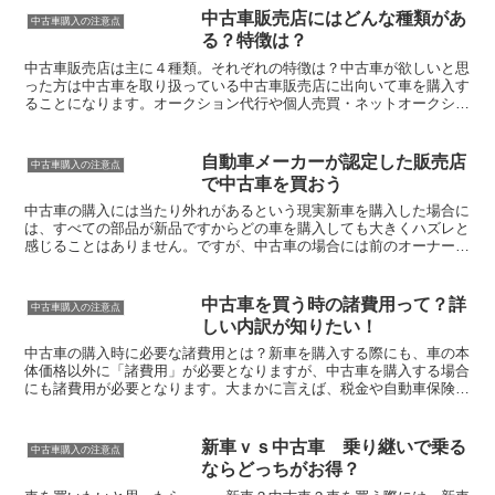
中古車販売店にはどんな種類があ
中古車購入の注意点
る？特徴は？
中古車販売店は主に４種類。それぞれの特徴は？中古車が欲しいと思
った方は中古車を取り扱っている中古車販売店に出向いて車を購入す
ることになります。オークション代行や個人売買・ネットオークショ
ンなどで入手する方もいるかもしれませんが、リスクが少な...
自動車メーカーが認定した販売店
中古車購入の注意点
で中古車を買おう
中古車の購入には当たり外れがあるという現実新車を購入した場合に
は、すべての部品が新品ですからどの車を購入しても大きくハズレと
感じることはありません。ですが、中古車の場合には前のオーナーの
乗り方・メンテナンス・点検や整備の状況によって車の状態...
中古車を買う時の諸費用って？詳
中古車購入の注意点
しい内訳が知りたい！
中古車の購入時に必要な諸費用とは？新車を購入する際にも、車の本
体価格以外に「諸費用」が必要となりますが、中古車を購入する場合
にも諸費用が必要となります。大まかに言えば、税金や自動車保険・
車検にかかる費用が「諸費用」となります。本体価格以外に...
新車ｖｓ中古車 乗り継いで乗る
中古車購入の注意点
ならどっちがお得？