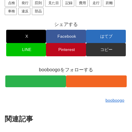
点検
発行
罰則
見た目
記録
費用
走行
距離
車検
違反
部品
シェアする
X
Facebook
はてブ
LINE
Pinterest
コピー
booboogoをフォローする
booboogo
関連記事