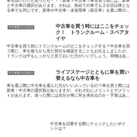
車を買いたいと思ったら・・・新車？中古車？車を買う際には、新車
と中古車の選択があります。それは、初めての車でも２台目以降とな
る車でも同じです。新車や中古車・未使用車（新古車）を選ぶ際のメ
リット・デメリットを紹介します。◎新車購入のメリット・...
中古車を買う時にはここをチェッ
中古車購入の注意点
ク！ トランクルーム・スペアタ
イヤ
中古車を買う前にトランクルームのどこをチェックする？中古車を買
う際に、車を後ろから見た部分を確認することもお伝えしましたが、
トランクは中もしっかりと見ておいた方がいいでしょう。荷物はあま
り積まないから、とトランクルームのチェックを怠ってしま...
ライフステージとともに車を買い
中古車購入の注意点
替えるなら中古車を
車を選ぶ際に中古車を選んだ方がいい人っているの？車を買う際には
新車・中古車の選択肢がありますが、それぞれにメリットとデメリッ
トがあります。迷った際には自分が車に何を求めるのか・予算はある
のかなどを考えて選ぶ必要があります。中古車を買った方が...
中古車を試乗する際にチェックしたいポイ
ントは？