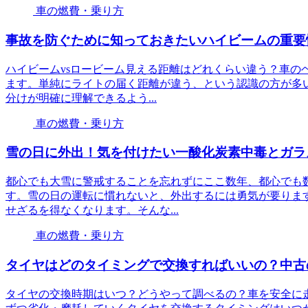
車の燃費・乗り方
事故を防ぐために知っておきたいハイビームの重要
ハイビームvsロービーム見える距離はどれくらい違う？車の
ます。単純にライトの届く距離が違う、という認識の方が多
分けが明確に理解できるよう...
車の燃費・乗り方
雪の日に外出！気を付けたい一酸化炭素中毒とガラ
都心でも大雪に警戒することを忘れずにここ数年、都心でも
す。雪の日の運転に慣れないと、外出するには勇気が要りま
せざるを得なくなります。そんな...
車の燃費・乗り方
タイヤはどのタイミングで交換すればいいの？中古
タイヤの交換時期はいつ？どうやって調べるの？車を安全に