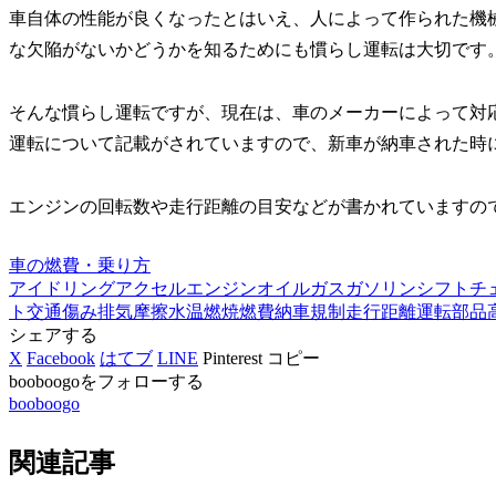
車自体の性能が良くなったとはいえ、人によって作られた機
な欠陥がないかどうかを知るためにも慣らし運転は大切です
そんな慣らし運転ですが、現在は、車のメーカーによって対
運転について記載がされていますので、新車が納車された時
エンジンの回転数や走行距離の目安などが書かれていますの
車の燃費・乗り方
アイドリング
アクセル
エンジン
オイル
ガス
ガソリン
シフトチ
ト
交通
傷み
排気
摩擦
水温
燃焼
燃費
納車
規制
走行
距離
運転
部品
シェアする
X
Facebook
はてブ
LINE
Pinterest
コピー
booboogoをフォローする
booboogo
関連記事