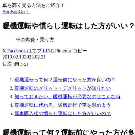
車を高く売る方法をご紹介！
BooBooGo！
暖機運転や慣らし運転はした方がいい
車の燃費・乗り方
X
Facebook
はてブ
LINE
Pinterest
コピー
2019.02.13
2023.02.21
目次
暖機運転って何？運転前にやった方が良いの？
暖機運転のメリット・デメリットが知りたい
知っておきたい、暖機運転が必要なのはこんな時
暖機運転に代わる、暖機走行で車を温めよう
新車購入後の慣らし運転はした方がいいの？
暖機運転って何？運転前にやった方が良