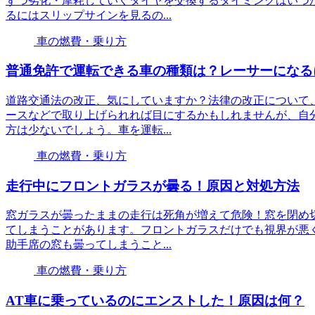
ずつ劣化・摩耗していくタイヤを交換するタイミングはいつ
るにはスリップサインを見るの...
車の燃費・乗り方
普通免許で運転できる車の種類は？レーサーになる
道路交通法の改正、気にしていますか？法律の改正について
ースなどで取り上げられれば目にするかもしれませんが、自
方は少ないでしょう。車を運転...
車の燃費・乗り方
走行中にフロントガラスが曇る！原因と対処方法
窓ガラスが曇ったままの走行は死角が増えて危険！窓を閉め
てしまうことがあります。フロントガラスだけでも視界が悪
助手席の窓も曇ってしまうこと...
車の燃費・乗り方
AT車に乗っているのにエンストした！原因は何？