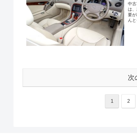
中古
は、
要が
んと
次
1
2