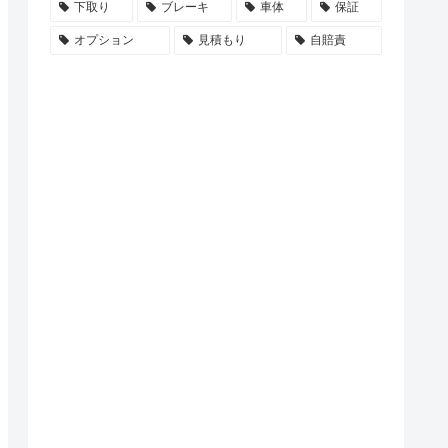
下取り
ブレーキ
車体
保証
オプション
見積もり
自賠責