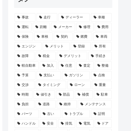
事故
走行
ディーラー
車種
運転
距離
メーカー
修理
費用
保険
車検
契約
燃費
車両
エンジン
メリット
登録
所有
故障
税金
デメリット
手続き
軽自動車
加入
任意
査定
整備
予算
支払い
ガソリン
点検
交渉
タイミング
ローン
重量
時期
値引き
部品
補償
駐車
負担
道路
維持
メンテナンス
パーツ
古い
トラブル
証明
ハンドル
安全
排気
電気
ドア