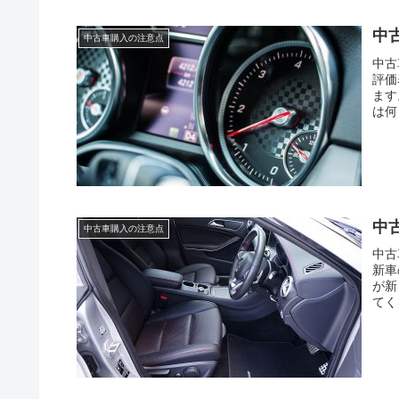
中
中古車購入の注意点
中古
評価
ます
は何
中
中古車購入の注意点
中古
新車
が新
てく