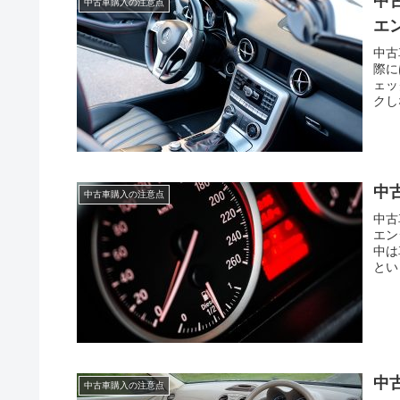
中
中古車購入の注意点
エ
中古
際に
ェッ
クし
中
中古車購入の注意点
中古
エン
中は
とい
中
中古車購入の注意点