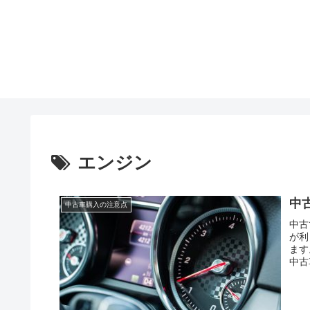
エンジン
中
中古車購入の注意点
中古
が利
ます
中古