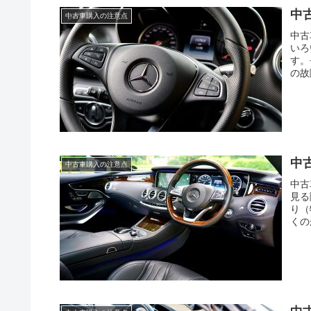
中
中古車購入の注意点
中古
いろ
す。
の故
中
中古車購入の注意点
中古
見る
り（
くの