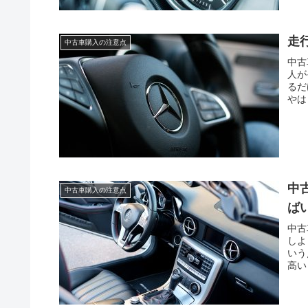
走
中古車購入の注意点
中古
人が
るだ
やは
中
中古車購入の注意点
ば
中古
しよ
いう
高い