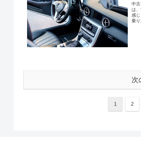
中古
は、
感じ
乗り
次
1
2