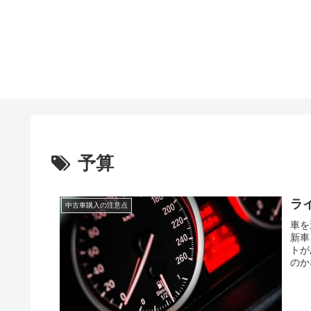
予算
ラ
中古車購入の注意点
車を
新車
トが
のか