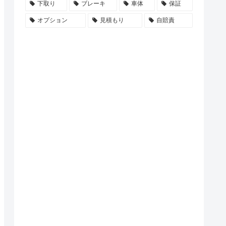
下取り
ブレーキ
車体
保証
オプション
見積もり
自賠責