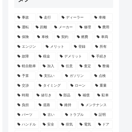
事故
走行
ディーラー
車種
運転
距離
メーカー
修理
費用
保険
車検
契約
燃費
車両
エンジン
メリット
登録
所有
故障
税金
デメリット
手続き
軽自動車
加入
任意
査定
整備
予算
支払い
ガソリン
点検
交渉
タイミング
ローン
重量
時期
値引き
部品
補償
駐車
負担
道路
維持
メンテナンス
パーツ
古い
トラブル
証明
ハンドル
安全
排気
電気
ドア