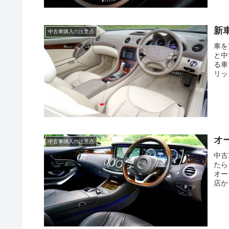
新
中古車購入の注意点
車を
と中
る車
リッ
オ
中古車購入の注意点
中古
たら
オー
店か