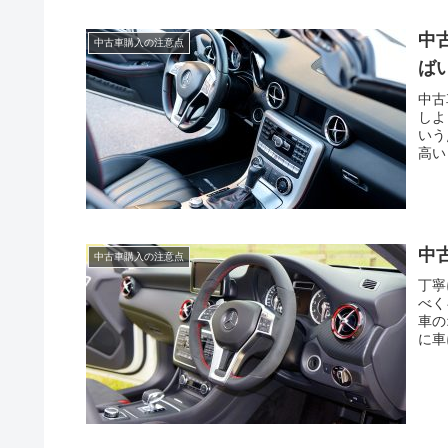
中
中古車購入の注意点
ば
中古
しよ
いう
高い
中
中古車購入の注意点
丁寧
べく
車の
に車