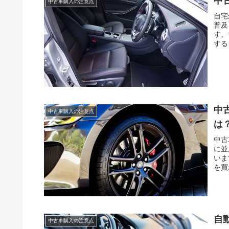
中
中古車購入の注意点
自宅
普及
す。
する
中
中古車購入の注意点
は
中古
に並
いま
を買
自
中古車購入の注意点