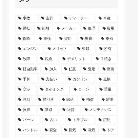
事故
走行
ディーラー
車種
運転
距離
メーカー
修理
費用
保険
車検
契約
燃費
車両
エンジン
メリット
登録
所有
故障
税金
デメリット
手続き
軽自動車
加入
任意
査定
整備
予算
支払い
ガソリン
点検
交渉
タイミング
ローン
重量
時期
値引き
部品
補償
駐車
負担
道路
維持
メンテナンス
パーツ
古い
トラブル
証明
ハンドル
安全
排気
電気
ドア