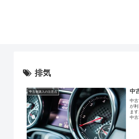
排気
中
中古車購入の注意点
中古
が利
ます
中古