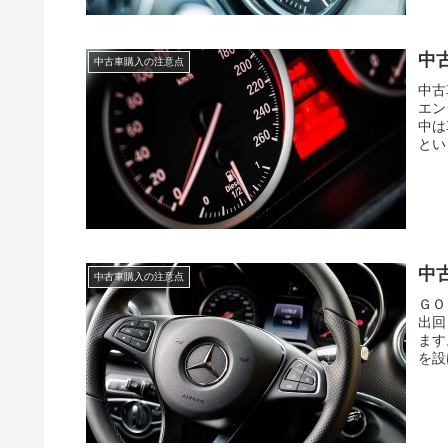
中
中古車購入の注意点
中古
エン
中は
とい
中
中古車購入の注意点
ＧＯ
出回
ます
を設