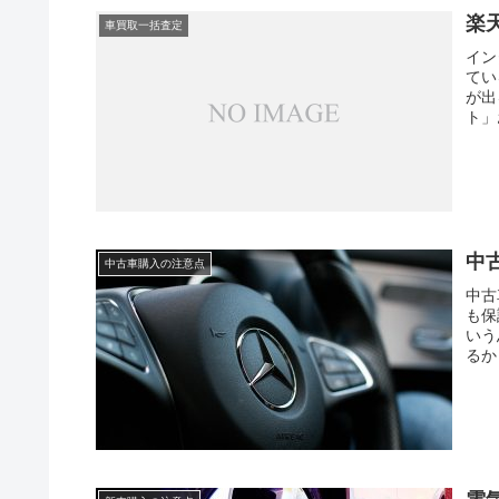
楽
車買取一括査定
イン
てい
が出
ト」
中
中古車購入の注意点
中古
も保
いう
るか