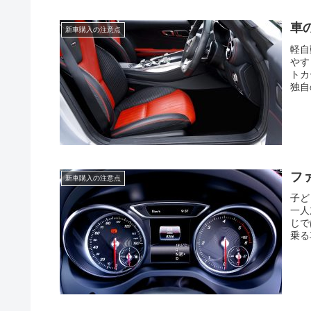
車
新車購入の注意点
軽自
やす
トカ
独自
フ
新車購入の注意点
子ど
一人
じで
乗る