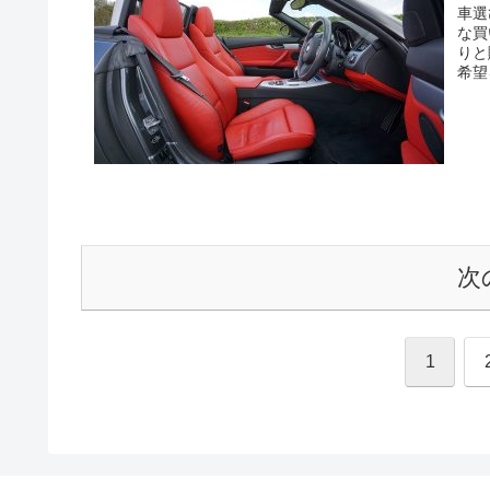
車選
な買
りと
希望
次
1