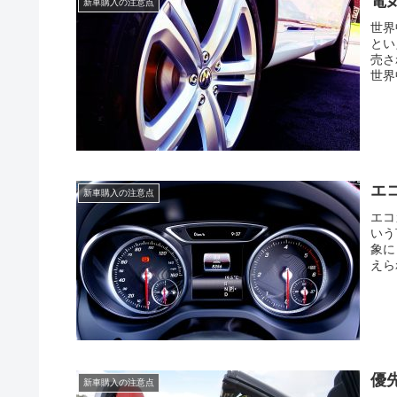
電
新車購入の注意点
世界
とい
売さ
世界
エ
新車購入の注意点
エコ
いう
象に
えら
優
新車購入の注意点