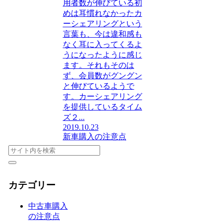
用者数が伸びている初
めは耳慣れなかったカ
ーシェアリングという
言葉も、今は違和感も
なく耳に入ってくるよ
うになったように感じ
ます。それもそのは
ず、会員数がグングン
と伸びているようで
す。カーシェアリング
を提供しているタイム
ズ２...
2019.10.23
新車購入の注意点
カテゴリー
中古車購入
の注意点