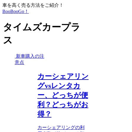
車を高く売る方法をご紹介！
BooBooGo！
タイムズカープラ
ス
新車購入の注
意点
カーシェアリン
グvsレンタカ
ー、どっちが便
利？どっちがお
得？
カーシェアリングの利