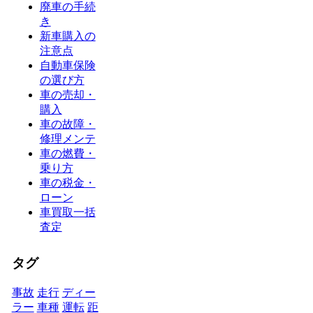
廃車の手続
き
新車購入の
注意点
自動車保険
の選び方
車の売却・
購入
車の故障・
修理メンテ
車の燃費・
乗り方
車の税金・
ローン
車買取一括
査定
タグ
事故
走行
ディー
ラー
車種
運転
距