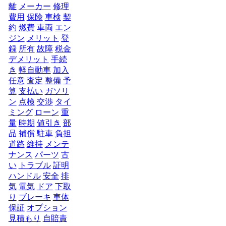
離
メーカー
修理
費用
保険
車検
契
約
燃費
車両
エン
ジン
メリット
登
録
所有
故障
税金
デメリット
手続
き
軽自動車
加入
任意
査定
整備
予
算
支払い
ガソリ
ン
点検
交渉
タイ
ミング
ローン
重
量
時期
値引き
部
品
補償
駐車
負担
道路
維持
メンテ
ナンス
パーツ
古
い
トラブル
証明
ハンドル
安全
排
気
電気
ドア
下取
り
ブレーキ
車体
保証
オプション
見積もり
自賠責