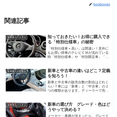
booboogo
関連記事
知っておきたい！お得に購入でき
新車購入の注意点
る「特別仕様車」の秘密
「特別仕様車＝高い」は間違い！意外に
もお買い得車のテレビＣＭが流れている
時「特別仕様車」や「特別限定車」「ス
ペシャルエディション」という言葉が聞
こえてくることがあります。「特別」と
いう言葉が出てくると、特別な仕様で高
新車と中古車の違いはどこ？定義
新車購入の注意点
い車だと思ってしまいがち...
を知ろう！
新車と中古車の販売台数の割合はどれく
らい？車には「新車」と「中古車」の２
つの種類があります。ディーラーで売ら
れている新しい車が「新車」で、中古車
販売店で売られているのが「中古車」で
す。日本で販売されている車の割合とし
新車の選び方 グレード・色はど
新車購入の注意点
ては、約６割が新車で約４...
うやって決める？
メーカー・車種が決まったら、グレード