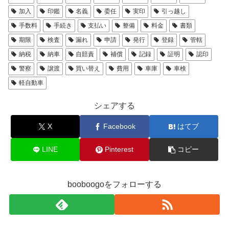
加入
印鑑
名義
委任
実印
引っ越し
手数料
手続き
支払い
整備
料金
書類
期限
検査
漏れ
申請
発行
登録
管轄
納税
納車
自賠責
補償
記録
証明
認印
警察
譲渡
買い替え
費用
車庫
車検
軽自動車
シェアする
X
Facebook
はてブ
LINE
Pinterest
コピー
booboogoをフォローする