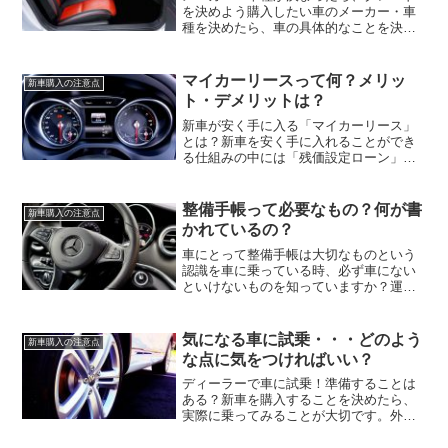
を決めよう購入したい車のメーカー・車
種を決めたら、車の具体的なことを決め
ていく作業に入ります。その初めの段階
が、「グレード」を決めることとなりま
す。車のグレードとは、エンジンの種類
マイカーリースって何？メリッ
新車購入の注意点
（排気量の違い）や車の駆...
ト・デメリットは？
新車が安く手に入る「マイカーリース」
とは？新車を安く手に入れることができ
る仕組みの中には「残価設定ローン」と
いうものがあります。もう一つ、似た仕
組みとして「マイカーリース」もありま
す。マイカーリースは残価設定ローンよ
整備手帳って必要なもの？何が書
新車購入の注意点
りも自由に車種の選択がで...
かれているの？
車にとって整備手帳は大切なものという
認識を車に乗っている時、必ず車にない
といけないものを知っていますか？運転
手が免許証を持っていないと車に乗って
はいけないのと同じように、車に保管し
ておかなければならないものが２つあり
気になる車に試乗・・・どのよう
新車購入の注意点
ます。まず１つめが、車検...
な点に気をつければいい？
ディーラーで車に試乗！準備することは
ある？新車を購入することを決めたら、
実際に乗ってみることが大切です。外見
の好みだけでなく、乗ってみた感覚も確
認するのがポイントとなります。乗って