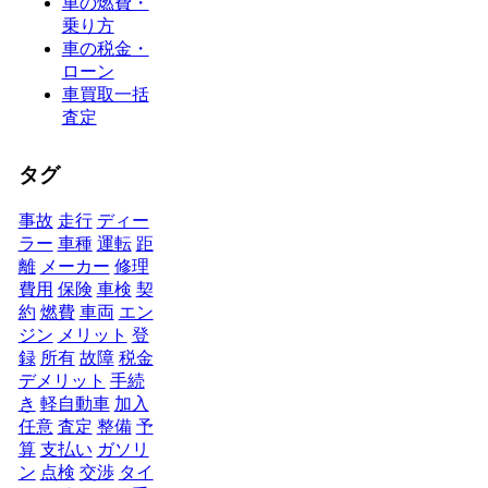
車の燃費・
乗り方
車の税金・
ローン
車買取一括
査定
タグ
事故
走行
ディー
ラー
車種
運転
距
離
メーカー
修理
費用
保険
車検
契
約
燃費
車両
エン
ジン
メリット
登
録
所有
故障
税金
デメリット
手続
き
軽自動車
加入
任意
査定
整備
予
算
支払い
ガソリ
ン
点検
交渉
タイ