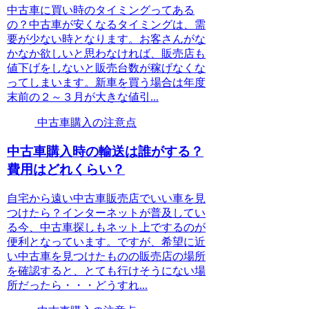
中古車に買い時のタイミングってある
の？中古車が安くなるタイミングは、需
要が少ない時となります。お客さんがな
かなか欲しいと思わなければ、販売店も
値下げをしないと販売台数が稼げなくな
ってしまいます。新車を買う場合は年度
末前の２～３月が大きな値引...
中古車購入の注意点
中古車購入時の輸送は誰がする？
費用はどれくらい？
自宅から遠い中古車販売店でいい車を見
つけたら？インターネットが普及してい
る今、中古車探しもネット上でするのが
便利となっています。ですが、希望に近
い中古車を見つけたものの販売店の場所
を確認すると、とても行けそうにない場
所だったら・・・どうすれ...