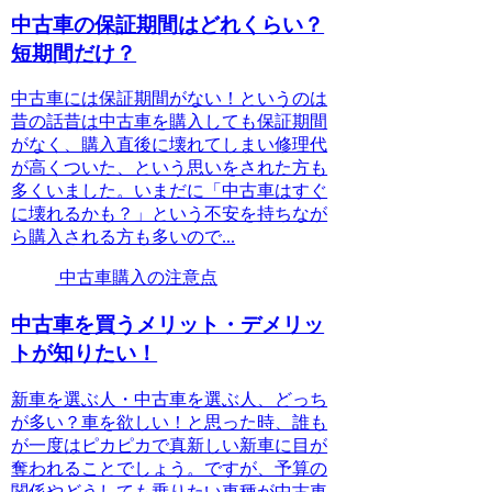
中古車の保証期間はどれくらい？
短期間だけ？
中古車には保証期間がない！というのは
昔の話昔は中古車を購入しても保証期間
がなく、購入直後に壊れてしまい修理代
が高くついた、という思いをされた方も
多くいました。いまだに「中古車はすぐ
に壊れるかも？」という不安を持ちなが
ら購入される方も多いので...
中古車購入の注意点
中古車を買うメリット・デメリッ
トが知りたい！
新車を選ぶ人・中古車を選ぶ人、どっち
が多い？車を欲しい！と思った時、誰も
が一度はピカピカで真新しい新車に目が
奪われることでしょう。ですが、予算の
関係やどうしても乗りたい車種が中古車