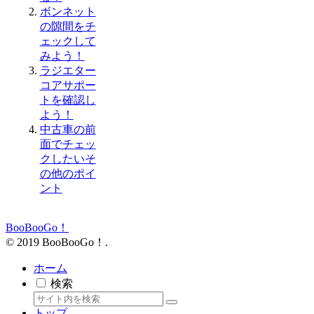
ボンネット
の隙間をチ
ェックして
みよう！
ラジエター
コアサポー
トを確認し
よう！
中古車の前
面でチェッ
クしたいそ
の他のポイ
ント
BooBooGo！
© 2019 BooBooGo！.
ホーム
検索
トップ