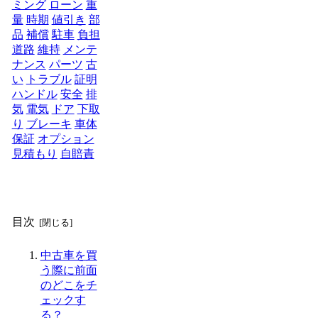
ミング
ローン
重
量
時期
値引き
部
品
補償
駐車
負担
道路
維持
メンテ
ナンス
パーツ
古
い
トラブル
証明
ハンドル
安全
排
気
電気
ドア
下取
り
ブレーキ
車体
保証
オプション
見積もり
自賠責
目次
中古車を買
う際に前面
のどこをチ
ェックす
る？