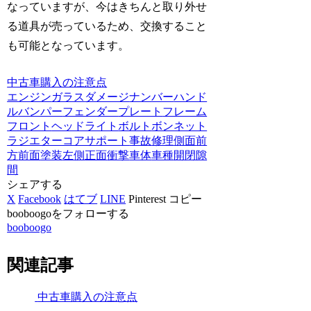
なっていますが、今はきちんと取り外せ
る道具が売っているため、交換すること
も可能となっています。
中古車購入の注意点
エンジン
ガラス
ダメージ
ナンバー
ハンド
ル
バンパー
フェンダー
プレート
フレーム
フロント
ヘッドライト
ボルト
ボンネット
ラジエターコアサポート
事故
修理
側面
前
方
前面
塗装
左側
正面
衝撃
車体
車種
開閉
隙
間
シェアする
X
Facebook
はてブ
LINE
Pinterest
コピー
booboogoをフォローする
booboogo
関連記事
中古車購入の注意点