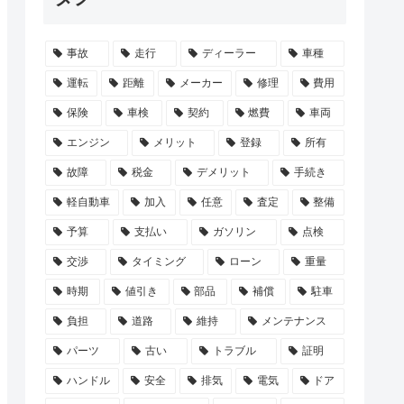
事故
走行
ディーラー
車種
運転
距離
メーカー
修理
費用
保険
車検
契約
燃費
車両
エンジン
メリット
登録
所有
故障
税金
デメリット
手続き
軽自動車
加入
任意
査定
整備
予算
支払い
ガソリン
点検
交渉
タイミング
ローン
重量
時期
値引き
部品
補償
駐車
負担
道路
維持
メンテナンス
パーツ
古い
トラブル
証明
ハンドル
安全
排気
電気
ドア