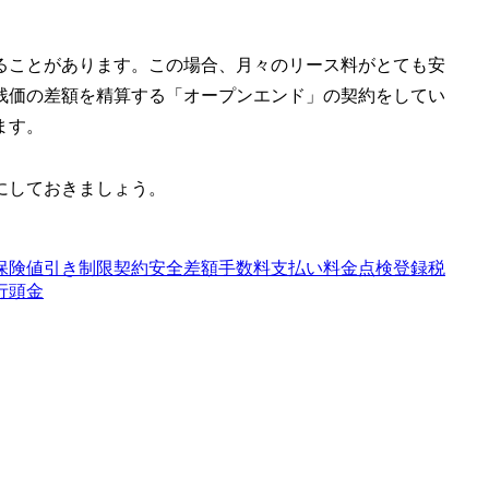
ることがあります。この場合、月々のリース料がとても安
残価の差額を精算する「オープンエンド」の契約をしてい
ます。
にしておきましょう。
保険
値引き
制限
契約
安全
差額
手数料
支払い
料金
点検
登録
税
行
頭金