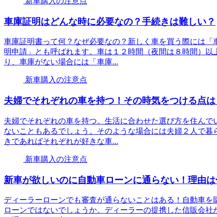
新車購入の注意点
車庫証明はどんな時に必要なの？手続きは難しい？
車庫証明書って何？なぜ必要なの？新しく車を買う際には「
明申請」とも呼ばれます。車は１２時間（夜間は８時間）以
り、車庫がない場合には「車庫...
新車購入の注意点
夫婦でそれぞれの車を持つ！その時気をつける点は
夫婦でそれぞれの車を持つ。生活に合わせた選び方を住んで
ないこともあるでしょう。そのような場合には夫婦２人で暮
きであればそれぞれが好きな車...
新車購入の注意点
新車が欲しいのに自動車ローンに通らない！理由は
ディーラーローンでも審査が通らないことはある！自動車を
ローンではないでしょうか。ディーラーの提携した信販会社