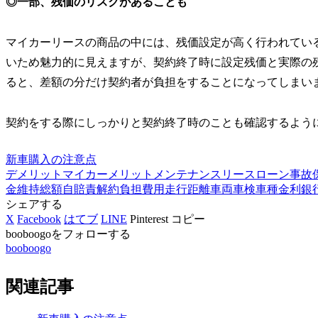
◎一部、残価のリスクがあることも
マイカーリースの商品の中には、残価設定が高く行われてい
いため魅力的に見えますが、契約終了時に設定残価と実際の
ると、差額の分だけ契約者が負担をすることになってしまい
契約をする際にしっかりと契約終了時のことも確認するよう
新車購入の注意点
デメリット
マイカー
メリット
メンテナンス
リース
ローン
事故
金
維持
総額
自賠責
解約
負担
費用
走行
距離
車両
車検
車種
金利
銀
シェアする
X
Facebook
はてブ
LINE
Pinterest
コピー
booboogoをフォローする
booboogo
関連記事