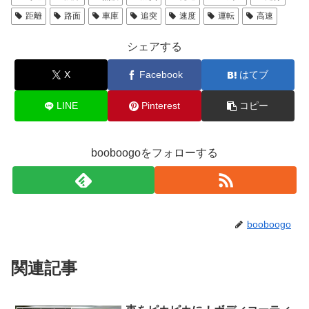
距離
路面
車庫
追突
速度
運転
高速
シェアする
X
Facebook
はてブ
LINE
Pinterest
コピー
booboogoをフォローする
booboogo
関連記事