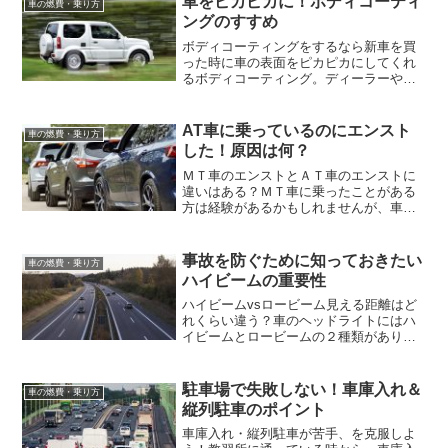
車をピカピカに！ボディコーティ
車の燃費・乗り方
ングのすすめ
ボディコーティングをするなら新車を買
った時に車の表面をピカピカにしてくれ
るボディコーティング。ディーラーやカ
ー用品店で広告を見かけることがありま
す。車がピカピカになるなら、いつやっ
ても同じような気がしますが、実際には
AT車に乗っているのにエンスト
車の燃費・乗り方
新車を購入した時に行うの...
した！原因は何？
ＭＴ車のエンストとＡＴ車のエンストに
違いはある？ＭＴ車に乗ったことがある
方は経験があるかもしれませんが、車の
発進時や走行中にエンジンが突然止まっ
てしまうことを「エンスト」と言いま
す。ＭＴ車がエンストを起こしてしまう
事故を防ぐために知っておきたい
車の燃費・乗り方
時は、たいていが運転者の操...
ハイビームの重要性
ハイビームvsロービーム見える距離はど
れくらい違う？車のヘッドライトにはハ
イビームとロービームの２種類がありま
す。単純にライトの届く距離が違う、と
いう認識の方が多いと思いますが、正式
名称やその照射距離を知ると、使い分け
駐車場で失敗しない！車庫入れ＆
車の燃費・乗り方
が明確に理解できるよう...
縦列駐車のポイント
車庫入れ・縦列駐車が苦手、を克服しよ