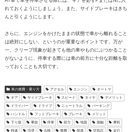
AT車で車を停車させる際には、ギアを必ずPまたはNに入
れておくようにしましょう。また、サイドブレーキはきち
んと引くようにします。
さらに、エンジンをかけたままの状態で車から離れること
は絶対にしない、というのが重要なポイントです。万が
一、クリープ現象が起きても他の車やものにぶつかること
がないように、停車する際には車の前方に十分な距離を取
っておくことも大切です。
車の燃費・乗り方
アクセル
エンジン
オートマ
ギア
サイドブレーキ
スピード
タイヤ
デメリット
ドライバー
ドライブ
ニュートラル
パーキング
ハンドル
フットブレーキ
ブレーキ
メリット
下り坂
事故
停車
前方
地面
接触
摩耗
時速
渋滞
点検
燃費
発進
空気圧
走行