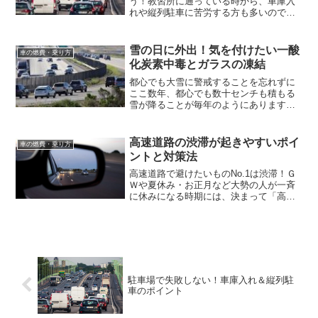
う！教習所に通っている時から、車庫入
れや縦列駐車に苦労する方も多いのでは
ないでしょうか。教習車でできるように
なっても、いざマイカーを持つと感覚が
くるってしまい、うまく駐車できないと
雪の日に外出！気を付けたい一酸
車の燃費・乗り方
いう状況に陥ってしまいま...
化炭素中毒とガラスの凍結
都心でも大雪に警戒することを忘れずに
ここ数年、都心でも数十センチも積もる
雪が降ることが毎年のようにあります。
雪の日の運転に慣れないと、外出するに
は勇気が要りますが「どうしても」とい
う用事ができてしまったら、外出せざる
高速道路の渋滞が起きやすいポイ
車の燃費・乗り方
を得なくなります。そんな...
ントと対策法
高速道路で避けたいものNo.1は渋滞！Ｇ
Ｗや夏休み・お正月など大勢の人が一斉
に休みになる時期には、決まって「高速
道路は○ｋｍの渋滞です」というニュース
が出ます。実際に出かける予定を立てる
際にも、渋滞を覚悟して高速道路を使う
か渋滞を避けて一般...
駐車場で失敗しない！車庫入れ＆縦列駐
車のポイント