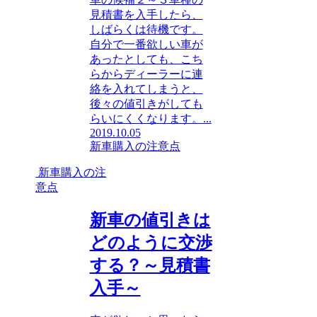
見積書を入手したら、
しばらくは待機です。
自分で一番欲しい車が
あったとしても、こち
らからディーラーに連
絡を入れてしまうと、
後々の値引きがしても
らいにくくなります。...
2019.10.05
新車購入の注意点
新車購入の注
意点
新車の値引きは
どのように交渉
する？～見積書
入手～