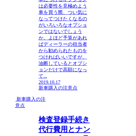
は必要性を見極めよう
車を買う際、つい気に
なってつけたくなるの
がいろいろなオプショ
ンではないでしょう
か。よほど予算があれ
ばディーラーの担当者
から勧められたものを
つければいいですが、
油断しているとオプシ
ョンだけで高額になっ
て...
2019.10.17
新車購入の注意点
新車購入の注
意点
検査登録手続き
代行費用とナン