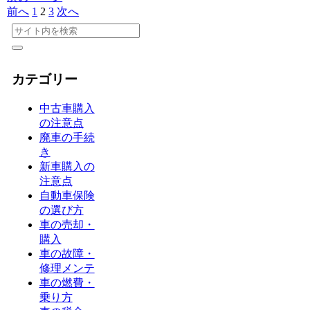
前へ
1
2
3
次へ
カテゴリー
中古車購入
の注意点
廃車の手続
き
新車購入の
注意点
自動車保険
の選び方
車の売却・
購入
車の故障・
修理メンテ
車の燃費・
乗り方