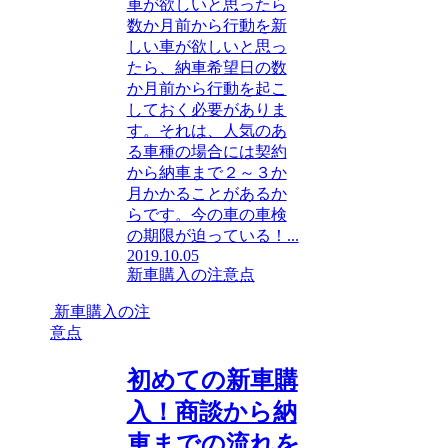
車が欲しいと思ったら
数か月前から行動を新
しい車が欲しいと思っ
たら、納車希望日の数
か月前から行動を起こ
しておく必要がありま
す。それは、人気のあ
る車種の場合には契約
から納車まで２～３か
月かかることがあるか
らです。今の車の車検
の期限が迫っている！...
2019.10.05
新車購入の注意点
新車購入の注
意点
初めての新車購
入！商談から納
車までの流れを