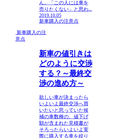
ん。「この人には車を
売りたくない」と思わ...
2019.10.05
新車購入の注意点
新車購入の注
意点
新車の値引きは
どのように交渉
する？～最終交
渉の進め方～
欲しい車が決まったら
いよいよ最終交渉へ買
いたいと思っていた候
補の車数種の、値下げ
額が含まれた見積書が
そろったらいよいよ実
際に購入する車を絞り