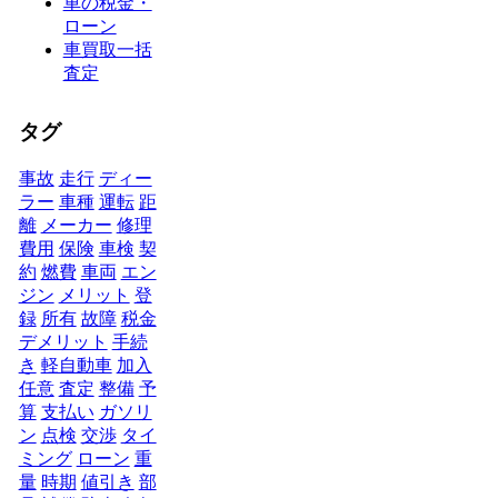
車の税金・
ローン
車買取一括
査定
タグ
事故
走行
ディー
ラー
車種
運転
距
離
メーカー
修理
費用
保険
車検
契
約
燃費
車両
エン
ジン
メリット
登
録
所有
故障
税金
デメリット
手続
き
軽自動車
加入
任意
査定
整備
予
算
支払い
ガソリ
ン
点検
交渉
タイ
ミング
ローン
重
量
時期
値引き
部