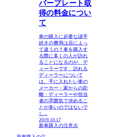
バープレート取
得の料金につい
て
車の購入に必要な諸手
続きの費用は店によっ
て違うの？車を購入す
る際に多くの人が訪れ
ることになるのが、デ
ィーラーです。訪れる
ディーラーについて
は、手に入れたい車の
メーカー・家からの距
離・ディーラーや担当
者の雰囲気で決めるこ
とが多いのではないで
し...
2019.10.17
新車購入の注意点
新車購入の注