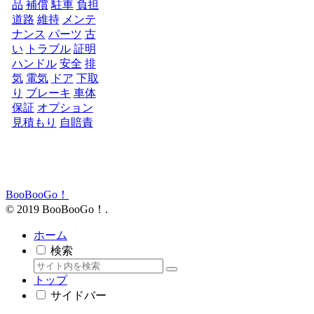
品
補償
駐車
負担
道路
維持
メンテ
ナンス
パーツ
古
い
トラブル
証明
ハンドル
安全
排
気
電気
ドア
下取
り
ブレーキ
車体
保証
オプション
見積もり
自賠責
BooBooGo！
© 2019 BooBooGo！.
ホーム
検索
トップ
サイドバー