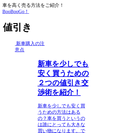
車を高く売る方法をご紹介！
BooBooGo！
値引き
新車購入の注
意点
新車を少しでも
安く買うための
２つの値引き交
渉術を紹介！
新車を少しでも安く買
うための方法はある
の？車を買うというの
は誰にとっても大きな
買い物になります。で