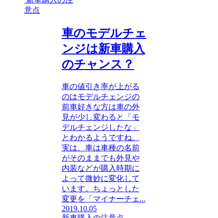
意点
車のモデルチェ
ンジは新車購入
のチャンス？
車の値引き率が上がる
のはモデルチェンジの
前車好きな方は車の外
見が少し変わると「モ
デルチェンジしたな」
とわかるようですね。
実は、車は車種の名前
がそのままでも外見や
内装などが購入時期に
よって微妙に変化して
います。ちょっとした
変更を「マイナーチェ...
2019.10.05
新車購入の注意点