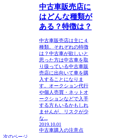
中古車販売店に
はどんな種類が
ある？特徴は？
中古車販売店は主に４
種類。それぞれの特徴
は？中古車が欲しいと
思った方は中古車を取
り扱っている中古車販
売店に出向いて車を購
入することになりま
す。オークション代行
や個人売買・ネットオ
ークションなどで入手
する方もいるかもしれ
ませんが、リスクが少
な...
2019.10.01
中古車購入の注意点
次のページ