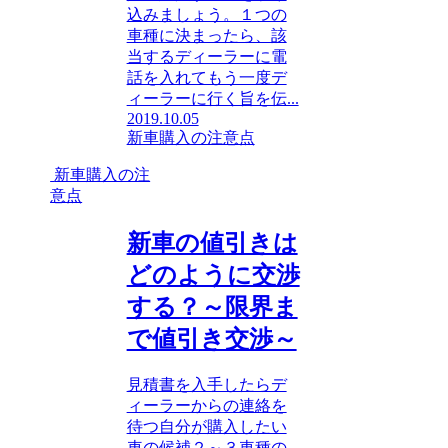
込みましょう。１つの
車種に決まったら、該
当するディーラーに電
話を入れてもう一度デ
ィーラーに行く旨を伝...
2019.10.05
新車購入の注意点
新車購入の注
意点
新車の値引きは
どのように交渉
する？～限界ま
で値引き交渉～
見積書を入手したらデ
ィーラーからの連絡を
待つ自分が購入したい
車の候補２～３車種の