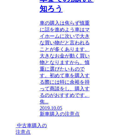
知ろう
車の購入は焦らず慎重
に話を進めよう車はマ
イホームに次いで大き
な買い物だと言われる
ことが多くあります。
大きなお金が動く買い
物となりますから、慎
重に選びたいもので
す。初めて車を購入す
る際には特に余裕を持
って商談をし、購入す
るのがおすすめです。
焦...
2019.10.05
新車購入の注意点
中古車購入の
注意点