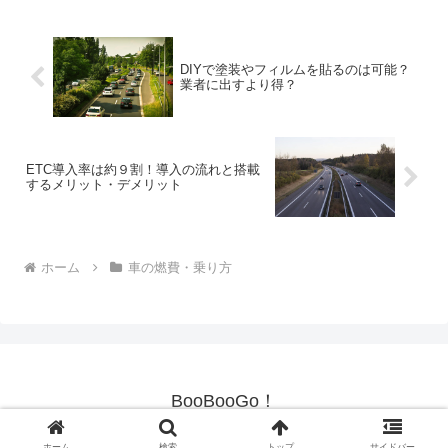
たのでしょうか。まず、車...
DIYで塗装やフィルムを貼るのは可能？
業者に出すより得？
ETC導入率は約９割！導入の流れと搭載
するメリット・デメリット
ホーム
車の燃費・乗り方
BooBooGo！
© 2019 BooBooGo！.
ホーム
検索
トップ
サイドバー