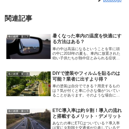
booboogo
関連記事
暑くなった車内の温度を快適にす
車の燃費・乗り方
る方法はある？
車の中は高温になるということを常に頭
の中に2018年の夏も、車内に放置された
幼い子供たちが熱中症とみられる症状が
原因で亡くなるという報道がいくつも見
られました。「短時間だから大丈夫だろ
う」「気持ちよさそうに寝ているから」
DIYで塗装やフィルムを貼るのは
車の燃費・乗り方
「窓が少し開いている...
可能？業者に出すより得？
車の塗装は自分でできる？用意するもの
は？気が付くと車に小さな傷がついてい
ることがあります。そのような場合に
は、カー用品店で購入できるタッチペン
やスプレーで傷の部分を目立たないよう
にすることができます。ですが、大きな
ETC導入率は約９割！導入の流れ
車の燃費・乗り方
傷を隠そうとしたり、ボディ...
と搭載するメリット・デメリット
あなたの車にETCはついている？導入率
は実に９割国土交通省が公表しているデ