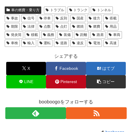
車の燃費・乗り方
トラブル
トランク
トンネル
事故
信号
停車
反則
国産
後方
搭載
期限
法律
点数
点灯
燃焼
燃費
用品
発炎筒
積載
義務
装備
距離
路肩
車両
車検
輸入
運転
道路
違反
電池
高速
シェアする
X
Facebook
はてブ
LINE
Pinterest
コピー
booboogoをフォローする