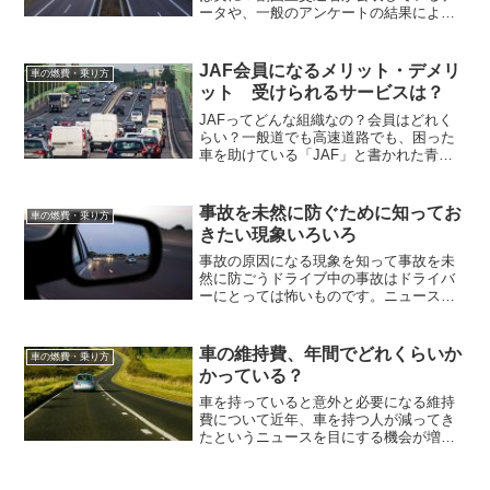
ータや、一般のアンケートの結果による
と回答者の約９割にあたる方が「ETCを
導入している」という回答をしているよ
うです。導入当初はいろいろと言われて
JAF会員になるメリット・デメリ
車の燃費・乗り方
いましたが、すっかり...
ット 受けられるサービスは？
JAFってどんな組織なの？会員はどれく
らい？一般道でも高速道路でも、困った
車を助けている「JAF」と書かれた青い
車を見たことはありませんか？あらゆる
車のトラブルに駆けつけてくれるJAFは
車に乗ることが多い方にとっては心強い
事故を未然に防ぐために知ってお
車の燃費・乗り方
味方になっています...
きたい現象いろいろ
事故の原因になる現象を知って事故を未
然に防ごうドライブ中の事故はドライバ
ーにとっては怖いものです。ニュースで
見る追突事故などは、たいていが相手の
あるものですが、単独事故もよくありま
す。天気の影響を受けたり、AT車だから
車の維持費、年間でどれくらいか
車の燃費・乗り方
ということで起きやすい...
かっている？
車を持っていると意外と必要になる維持
費について近年、車を持つ人が減ってき
たというニュースを目にする機会が増え
ました。以前は車を持っていること自体
が一種のステータスのようになっていま
したが、なぜ車を持つ人が減ってしまっ