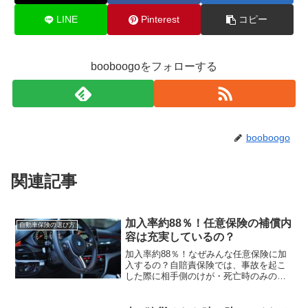
LINE
Pinterest
コピー
booboogoをフォローする
booboogo
関連記事
加入率約88％！任意保険の補償内
自動車保険の選び方
容は充実しているの？
加入率約88％！なぜみんな任意保険に加
入するの？自賠責保険では、事故を起こ
した際に相手側のけが・死亡時のみの補
償がされています。補償内容の範囲の狭
さと万が一の補償額の少なさに不安を覚