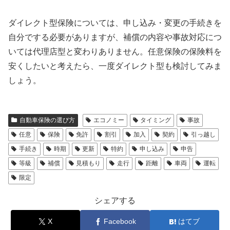
ダイレクト型保険については、申し込み・変更の手続きを
自分でする必要がありますが、補償の内容や事故対応につ
いては代理店型と変わりありません。任意保険の保険料を
安くしたいと考えたら、一度ダイレクト型も検討してみま
しょう。
自動車保険の選び方
エコノミー
タイミング
事故
任意
保険
免許
割引
加入
契約
引っ越し
手続き
時期
更新
特約
申し込み
申告
等級
補償
見積もり
走行
距離
車両
運転
限定
シェアする
X
Facebook
はてブ