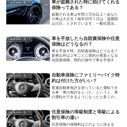
える人が多く、ほとんどの方が任意保険
車が盗難された時に助けてくれる
自動車保険の選び方
にも加入しています。そ...
保険ってある？
盗難される車は年間２万台以上！あなた
の車は大丈夫？毎年10月７日は「盗難防
止の日」とされています。一般社団法人
日本損害保険協会が自動車の盗難や車上
狙いを少しでも減らすために2014年から
啓蒙活動を行っており、10月７日から10
車を手放したら自賠責保険や任意
自動車保険の選び方
月20日は「自...
保険はどうなるの？
車を手放す時、自賠責保険はどうなる？
新車以外は２年ごとに契約が更新となる
自賠責保険。契約の途中で車を手放すこ
とになったら、どのような手続きをする
必要があるのでしょうか。◎自賠責保険
は解約できる？契約期間中に、車を廃車
自動車保険にファミリーバイク特
自動車保険の選び方
にする場合は自賠責保険を...
約は付けた方がいい？
普通自動車免許を持っていると運転でき
る車「車の免許をとった」というと、車
の運転ができるようになったと多くの方
が思います。それは間違いではありませ
んが、一般的に言われる「車の免許」で
はどのような種類の車が運転できるか、
任意保険の等級制度と等級による
自動車保険の選び方
まできちんと把握している...
割引率の違い
任意保険の保険料はどのように決まる