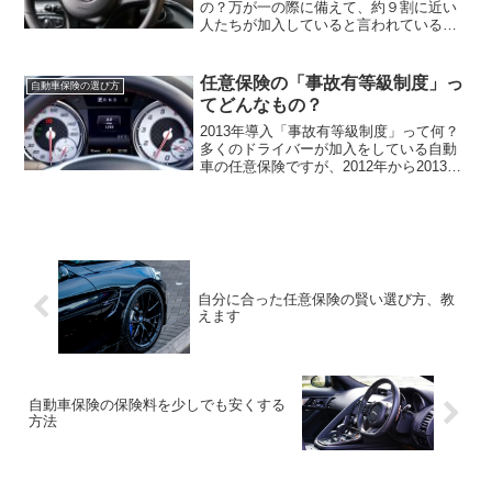
の？万が一の際に備えて、約９割に近い
人たちが加入していると言われているの
が任意保険です。普段はあまりお世話に
なることがないので、言われるがままに
保険料を払っている方も多いと思いま
任意保険の「事故有等級制度」っ
自動車保険の選び方
す。無事故のまま加入している...
てどんなもの？
2013年導入「事故有等級制度」って何？
多くのドライバーが加入をしている自動
車の任意保険ですが、2012年から2013年
にかけて等級について２点の大きな変更
がありました。一体、何がどう変わった
のでしょうか。◎「１等級すえおき事
故」の廃止20...
自分に合った任意保険の賢い選び方、教
えます
自動車保険の保険料を少しでも安くする
方法