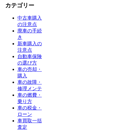
カテゴリー
中古車購入
の注意点
廃車の手続
き
新車購入の
注意点
自動車保険
の選び方
車の売却・
購入
車の故障・
修理メンテ
車の燃費・
乗り方
車の税金・
ローン
車買取一括
査定