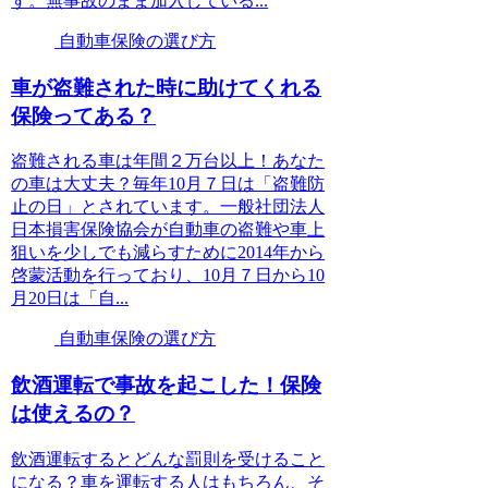
す。無事故のまま加入している...
自動車保険の選び方
車が盗難された時に助けてくれる
保険ってある？
盗難される車は年間２万台以上！あなた
の車は大丈夫？毎年10月７日は「盗難防
止の日」とされています。一般社団法人
日本損害保険協会が自動車の盗難や車上
狙いを少しでも減らすために2014年から
啓蒙活動を行っており、10月７日から10
月20日は「自...
自動車保険の選び方
飲酒運転で事故を起こした！保険
は使えるの？
飲酒運転するとどんな罰則を受けること
になる？車を運転する人はもちろん、そ