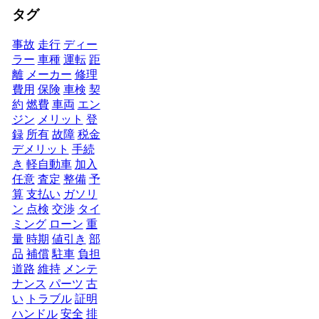
タグ
事故
走行
ディー
ラー
車種
運転
距
離
メーカー
修理
費用
保険
車検
契
約
燃費
車両
エン
ジン
メリット
登
録
所有
故障
税金
デメリット
手続
き
軽自動車
加入
任意
査定
整備
予
算
支払い
ガソリ
ン
点検
交渉
タイ
ミング
ローン
重
量
時期
値引き
部
品
補償
駐車
負担
道路
維持
メンテ
ナンス
パーツ
古
い
トラブル
証明
ハンドル
安全
排