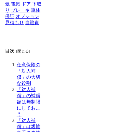
気
電気
ドア
下取
り
ブレーキ
車体
保証
オプション
見積もり
自賠責
目次
任意保険の
「対人補
償」の大切
な役割
「対人補
償」の補償
額は無制限
にしておこ
う
「対人補
償」は親族