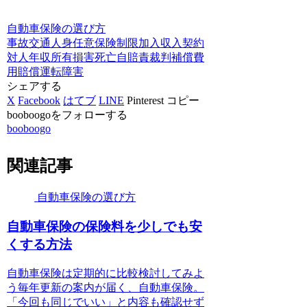
自動車保険の選び方
事故
交通
人身
任意
保険
制限
加入
収入
契約
対人
年収
所有
損害
死亡
自賠責
裁判
補償
費
用
賠償
運転
障害
シェアする
X
Facebook
はてブ
LINE
Pinterest
コピー
booboogoをフォローする
booboogo
関連記事
自動車保険の選び方
自動車保険の保険料を少しでも安
くする方法
自動車保険は定期的に比較検討してみよ
う毎年更新の案内が届く、自動車保険。
「今回も同じでいい」と内容も確認せず