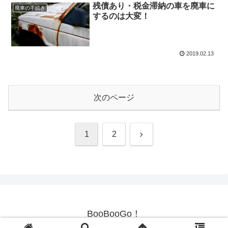
残債あり・税金滞納の車を廃車に
廃車の手続き
するのは大変！
2019.02.13
次のページ
次
1
2
へ
BooBooGo！