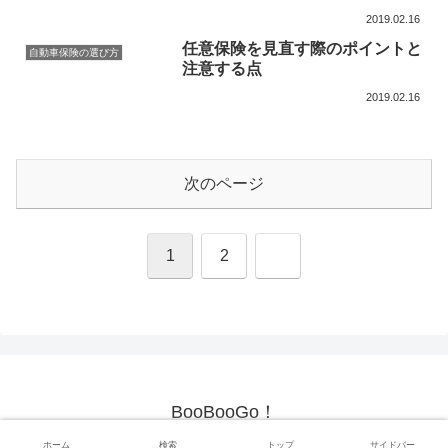
2019.02.16
任意保険を見直す際のポイントと
自動車保険の選び方
注意する点
2019.02.16
次のページ
次
1
2
へ
BooBooGo！
© 2019 BooBooGo！.
ホーム
検索
トップ
サイドバー